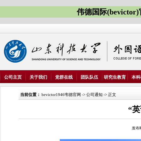
伟德国际(bevicto
公司主页
关于我们
党群在线
团队队伍
研究生教育
本科
当前位置：
bevictor1946韦德官网
->
公司通知
-> 正文
“
发布时