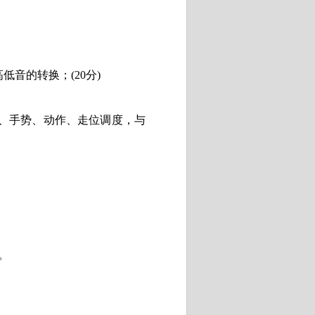
高低音的转换；
(20
分
)
、手势、动作、走位调度，与
）
。