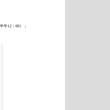
中午
12
：
00
）；