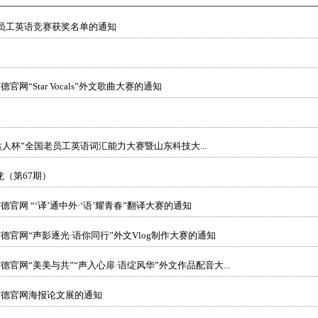
老员工英语竞赛获奖名单的通知
6韦德官网“Star Vocals”外文歌曲大赛的通知
达人杯”全国老员工英语词汇能力大赛暨山东科技大...
（第67期）
关于举办bevictor1946韦德官网 “‘译’通中外·‘语’耀青春”翻译大赛的通知
946韦德官网“声影逐光·语你同行”外文Vlog制作大赛的通知
946韦德官网“美美与共”“声入心扉·语绽风华”外文作品配音大...
946韦德官网海报论文展的通知