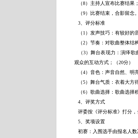
（
8
）主持人宣布比赛结果
（
9
）比赛结束，合影留念
3
、评分标准
（
1
）发声技巧：有较好的
（
2
）节奏：对歌曲整体结
（
3
）舞台表现力：演绎歌
观众的互动方式；
（
20
分）
（
4
）音色：声音自然、明
（
5
）舞台气质：衣着大方
（
6
）歌曲选择：歌曲选择
4
、评奖方式
评委按《评分标准》打分，
5
、奖项设置
初赛：入围选手由报名人数