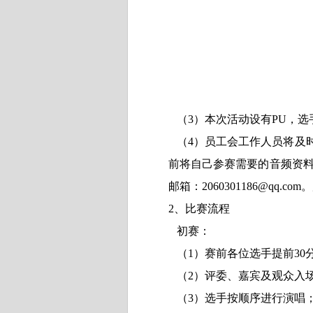
（3）本次活动设有PU，选
（
4
）员工会工作人员将及
前将自己参赛需要的音频资
邮箱：
2060301186@qq.com
。
2
、比赛流程
初赛：
（
1
）赛前各位选手提前
30
（
2
）评委、嘉宾及观众入
（3
）选手按顺序进行演唱