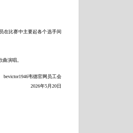
员在比赛中主要起各个选手间
歌曲演唱。
bevictor1946韦德官网员工会
2026
年
5
月
20
日