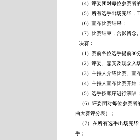
（4
）评委团对每位参赛者
（5
）所有选手出场完毕，
（6
）宣布比赛结果；
（7
）比赛结束，合影留念
决赛：
（
1
）赛前各位选手提前
30
（
2
）评委、嘉宾及观众入
（
3
）主持人介绍比赛、宣
（
4
）主持人宣布比赛开始
（
5
）选手按顺序进行演唱
（
6
）评委团对每位参赛者
曲大赛评分表）；
（
7
）在所有选手出场完毕
手；