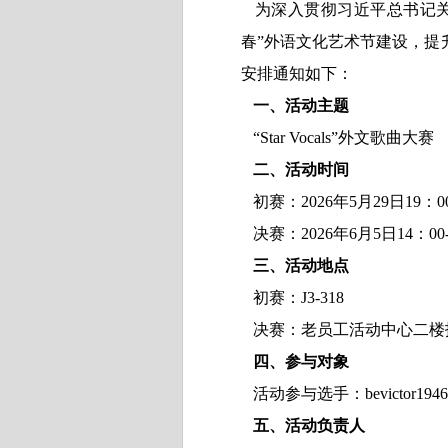
为深入贯彻习近平总书记关
春”外语文化艺术节建设，提升
安排通知如下：
一、活动主题
“Star Vocals”
外文歌曲大赛
二、活动时间
初赛：
2026
年
5
月
29
日
19
：
0
决赛：
2026
年
6
月
5
日
14
：
00
三、活动地点
初赛：
J3-318
决赛：老员工活动中心二楼
四、参与对象
活动参与选手：bevictor
五、活动负责人