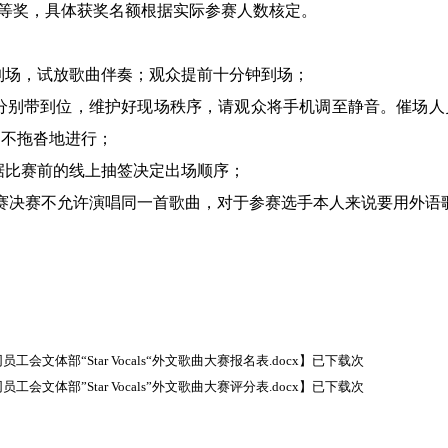
等奖，
具体获奖名额根据实际参赛人数核定。
到场，试放歌曲伴奏；观众提前十分钟到场；
分别带到位，维护好现场秩序，请观众将手机调至静音。催场人
、不拖沓地进行；
据比赛前的线上抽签决定出场顺序；
赛决赛不允许演唱同一首歌曲，对于参赛选手本人来说要用外语
网员工会文体部“Star Vocals“外文歌曲大赛报名表.docx
】已下载
次
网员工会文体部”Star Vocals”外文歌曲大赛评分表.docx
】已下载
次