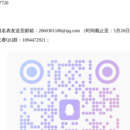
7726
报名表发送至邮箱：
2060301186@qq.com
（时间截止至：
5
月
26
日
比赛
QQ
群：
1094472921；