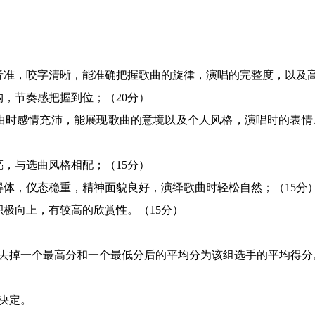
；
。
音准，咬字清晰，能准确把握歌曲的旋律，演唱的完整度，以及
构，节奏感把握到位；
（
20
分）
曲时感情充沛，能展现歌曲的意境以及个人风格，演唱时的表情
亮，与选曲风格相配；
（
15
分）
得体，仪态稳重，精神面貌良好，演绎歌曲时轻松自然；
（
15
分
积极向上，有较高的欣赏性。（
15
分）
去掉一个最高分和一个最低分后的平均分为该组选手的平均得分
决定。