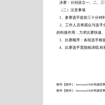
决赛：分别设立一、二、三
（二）注意事项
1
、参赛选手提前三十分钟
2
、工作人员将观众与选手
的衔接作用，力求比赛快速
3
、比赛顺序：各组选手根
4
、比赛选手需脱稿演唱
,
初
附件【
附件1：bevictor1946韦德官
附件【
附件2：bevictor1946韦德官