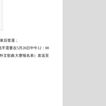
结束后签退；
选手需要在
5
月
26
日中午
12
：
00
文体部外文歌曲大赛报名表）发送至