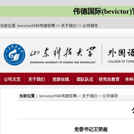
伟德国际(bevicto
当前位置:
bevictor1946韦德官网
>>
关于我们
>>
公司领导
公司主页
关于我们
党群在线
团队队伍
研究生教育
本科
当前位置：
bevictor1946韦德官网
->
关于我们
->
公司领导
党委书记王荣超