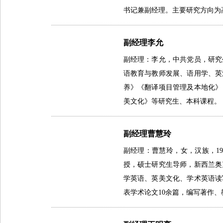
书记兼副经理。主要研究方向为
副经理李允
副经理：李允，中共党员，研究
语教育与教师发展、语用学、英
养》《翻译项目管理及本地化》
美文化》等研究生、本科课程。 现任b
副经理曹慧玲
副经理：曹慧玲，女，汉族，1
授，硕士研究生导师，新西兰奥
学英语、英美文化、学术英语读
表学术论文10余篇，编写著作、教