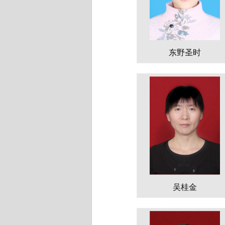
东野圣时
吴桂金