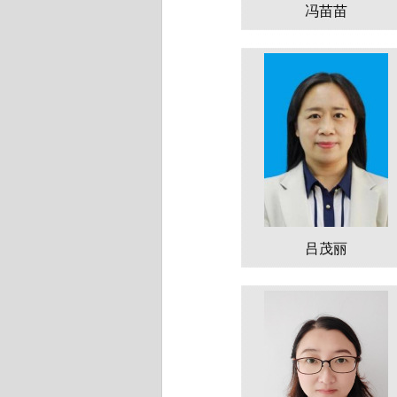
冯苗苗
吕茂丽