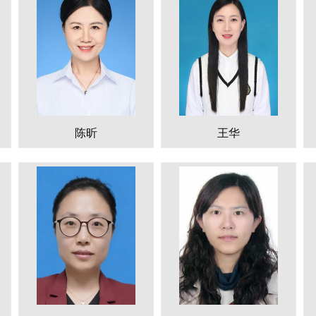
陈昕
王华