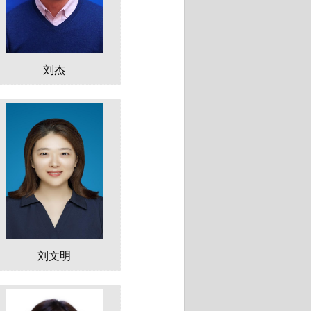
刘杰
刘文明